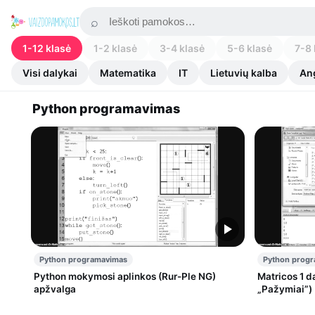
1-12 klasė
1-2 klasė
3-4 klasė
5-6 klasė
7-8 
Visi dalykai
Matematika
IT
Lietuvių kalba
An
Python programavimas
Python programavimas
Python prog
Python mokymosi aplinkos (Rur-Ple NG)
Matricos 1 d
apžvalga
„Pažymiai”)