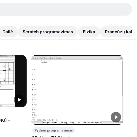
Dailė
Scratch programavimas
Fizika
Prancūzų kalb
NG) –
Python programavimas