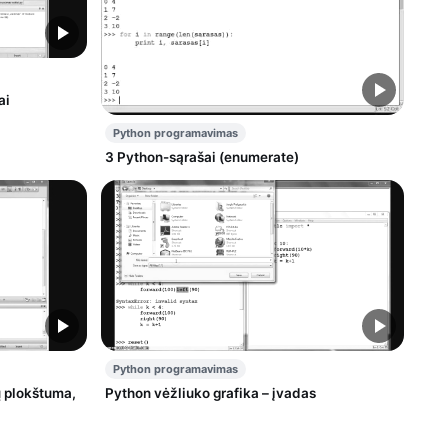
ai
Python programavimas
3 Python-sąrašai (enumerate)
Python programavimas
ų plokštuma,
Python vėžliuko grafika – įvadas