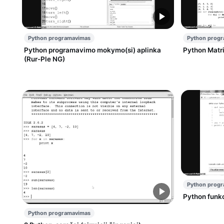
Python programavimas
Python prog
Python programavimo mokymo(si) aplinka
Python Matr
(Rur-Ple NG)
Python prog
Python funkc
Python programavimas