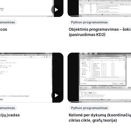
ramavimas
Python programavimas
icos
Objektinis programavimas – šoki
(pasiruošimas KD2)
ramavimas
Python programavimas
ijų įvadas
Kelionė per dykumą (koordinači
ciklas cikle, grafų teorija)