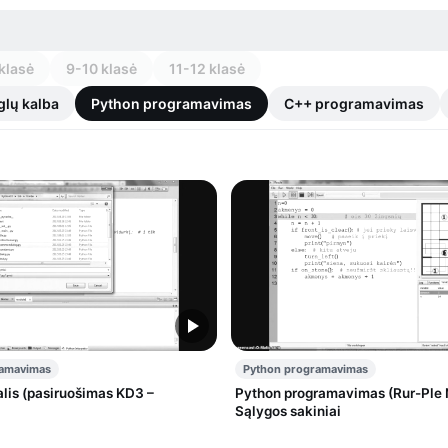
klasė
9-10 klasė
11-12 klasė
glų kalba
Python programavimas
C++ programavimas
ramavimas
Python programavimas
alis (pasiruošimas KD3 –
Python programavimas (Rur-Ple 
Sąlygos sakiniai