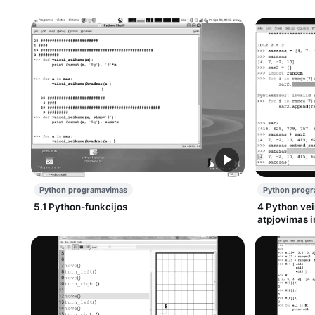
Python programavimas
Python prog
5.1 Python-funkcijos
4 Python veiksmai su sąrašais papildymas,
atpjovimas ir
generavima