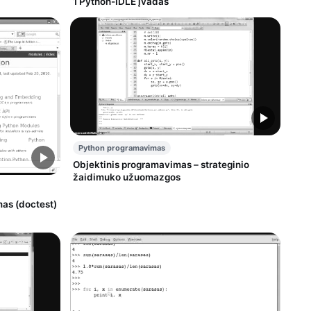
1 Python-IDLE įvadas
Python programavimas
Objektinis programavimas – strateginio
žaidimuko užuomazgos
mas (doctest)