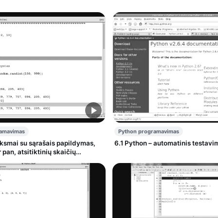
ramavimas
Python programavimas
6.1 Python – automatinis testavi
 pan, atsitiktinių skaičių
s