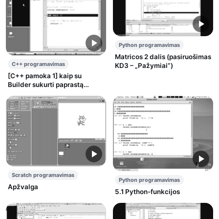
Python programavimas
Matricos 2 dalis (pasiruošimas
C++ programavimas
KD3 – „Pažymiai”)
[C++ pamoka 1] kaip su
Builder sukurti paprastą
konsolinę programą +
cplusplus.com pamokėlės
Scratch programavimas
Python programavimas
Apžvalga
5.1 Python-funkcijos