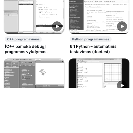
C++ programavimas
Python programavimas
[C++ pamoka debug]
6.1 Python – automatinis
programos vykdymas
testavimas (doctest)
pažingsniui-trasavimas (angl.
debugging)
Python programavimas
Python programavimo
Scratch programavimas
mokymo(si) aplinka (Rur-Ple
Valdymas klaviatūra
NG)