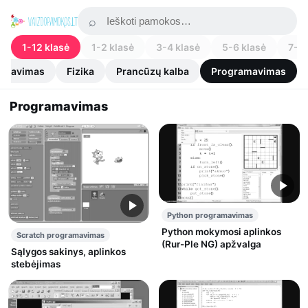
1-12 klasė
1-2 klasė
3-4 klasė
5-6 klasė
7-8 
ramavimas
Fizika
Prancūzų kalba
Programavimas
Programavimas
Python programavimas
Python mokymosi aplinkos
Scratch programavimas
(Rur-Ple NG) apžvalga
Sąlygos sakinys, aplinkos
stebėjimas