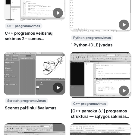
C++ programavimas
C++ programos veiksmų
Python programavimas
sekimas 2 – sumos
skaiciavimas
1 Python-IDLE įvadas
Scratch programavimas
C++ programavimas
Scenos paišinių išvalymas
[C++ pamoka 3.1] programos
struktūra — sąlygos sakiniai
(if, else), ciklai (do, while)