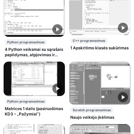
C++ programavimas
Python programavimas
1 Apskritimo klasės sukūrimas
4 Python veiksmai su sąrašais
papildymas, atpjovimas ir
pan, atsitiktinių skaičių
generavimas
Python programavimas
Matricos 1 dalis (pasiruošimas
Scratch programavimas
KD3 – „Pažymiai”)
Naujo veikėjo įkėlimas