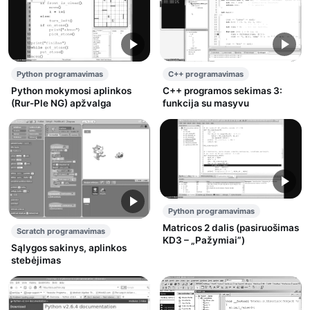
Python programavimas
C++ programavimas
Python mokymosi aplinkos
C++ programos sekimas 3:
(Rur-Ple NG) apžvalga
funkcija su masyvu
Python programavimas
Matricos 2 dalis (pasiruošimas
Scratch programavimas
KD3 – „Pažymiai”)
Sąlygos sakinys, aplinkos
stebėjimas