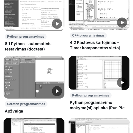
C++ programavimas
Python programavimas
4.2 Pastovus kartojimas –
6.1 Python – automatinis
Timer komponentas vietoj
testavimas (doctest)
ciklo
Python programavimas
Python programavimo
Scratch programavimas
mokymo(si) aplinka (Rur-Ple
Apžvalga
NG)