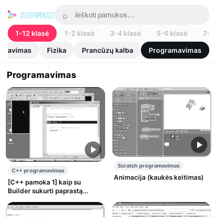
1-12 klasė
1-2 klasė
3-4 klasė
5-6 klasė
7-8 
ramavimas
Fizika
Prancūzų kalba
Programavimas
Programavimas
Scratch programavimas
C++ programavimas
Animacija (kaukės keitimas)
[C++ pamoka 1] kaip su
Builder sukurti paprastą
konsolinę programą +
cplusplus.com pamokėlės