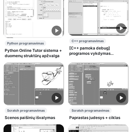
C++ programavimas
Python programavimas
[C++ pamoka debug]
Python Online Tutor sistema +
programos vykdymas
duomenų struktūrų apžvalga
pažingsniui-trasavimas (angl.
debugging)
Scratch programavimas
Scratch programavimas
Scenos paišinių išvalymas
Paprastas judesys + ciklas