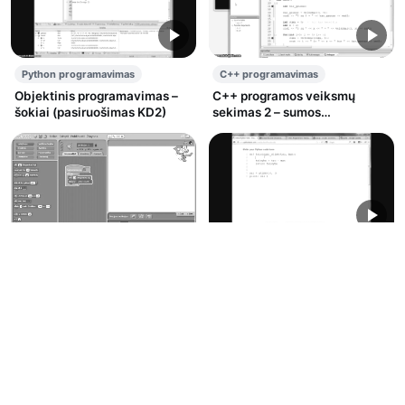
Python programavimas
C++ programavimas
Objektinis programavimas –
C++ programos veiksmų
šokiai (pasiruošimas KD2)
sekimas 2 – sumos
skaiciavimas
Python programavimas
Python funkcijų įvadas
Scratch programavimas
Aplinkos stebėjimo pvz. +
piešimas (+ mini programos
pertvarkymas)