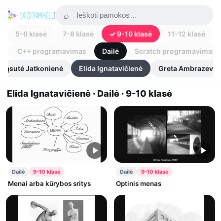
5-6 klasė
7-8 klasė
9-10 klasė
11-12 klasė
s
C++ programavimas
Dailė
Scratch programavimas
Drąsutė Jatkonienė
Elida Ignatavičienė
Greta Ambrazeviči
Elida Ignatavičienė · Dailė · 9-10 klasė
Dailė
9-10 klasė
Dailė
9-10 klasė
Menai arba kūrybos sritys
Optinis menas