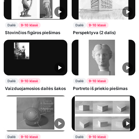
Dailė
9-10 klasė
Dailė
9-10 klasė
Stovinčios figūros piešimas
Perspektyva (2 dalis)
Dailė
9-10 klasė
Dailė
9-10 klasė
Vaizduojamosios dailės šakos
Portreto iš priekio piešimas
Dailė
9-10 klasė
Dailė
9-10 klasė