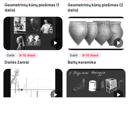
Geometrinių kūnų piešimas (1
Geometrinių kūnų piešimas (2
dalis)
dalis)
Dailė
9-10 klasė
Dailė
9-10 klasė
Dailės žanrai
Baltų keramika
Dailė
9-10 klasė
Dailė
9-10 klasė
Perspektyva (1 dalis)
Keramikos degimas