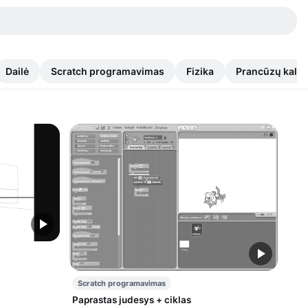
Dailė
Scratch programavimas
Fizika
Prancūzų kalb
Scratch programavimas
Paprastas judesys + ciklas