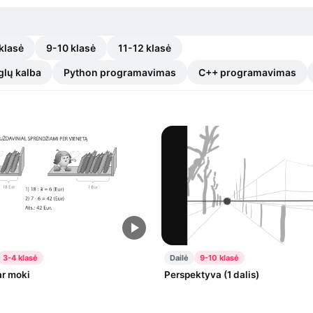
klasė
9-10 klasė
11-12 klasė
glų kalba
Python programavimas
C++ programavimas
3-4 klasė
Dailė
9-10 klasė
ar moki
Perspektyva (1 dalis)