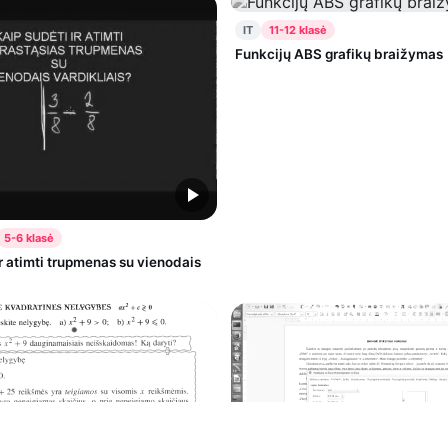
IT
11-12 klasė
Funkcijų ABS grafikų braižymas
5-6 klasė
ir atimti trupmenas su vienodais