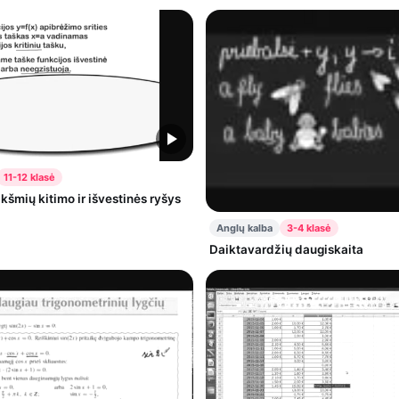
11-12 klasė
kšmių kitimo ir išvestinės ryšys
Anglų kalba
3-4 klasė
Daiktavardžių daugiskaita