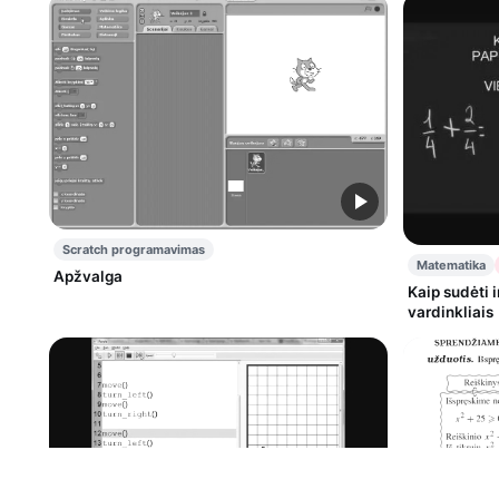
Scratch programavimas
Matematika
Apžvalga
Kaip sudėti 
vardinkliais