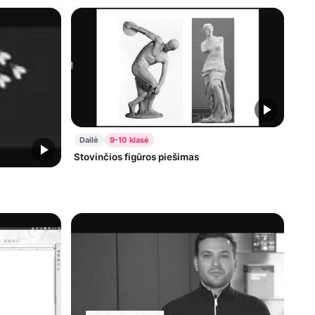
Dailė
9-10 klasė
Stovinčios figūros piešimas