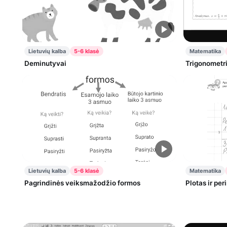
Lietuvių kalba
5-6 klasė
Matematika
Deminutyvai
Trigonometri
Lietuvių kalba
5-6 klasė
Matematika
Pagrindinės veiksmažodžio formos
Plotas ir pe