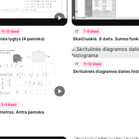
11-12 klasė
IT
7-8 klasė
nės lygtys (4 pamoka)
Skaičiuoklė. 8 dalis. Sumos funk
IT
11-12 klasė
Skritulinės diagramos dalies hi
3-4 klasė
rimetras. Antra pamoka