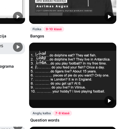
Fizika
9-10 klasė
cija
Bangos
stograma
Anglų kalba
7-8 klasė
Question words