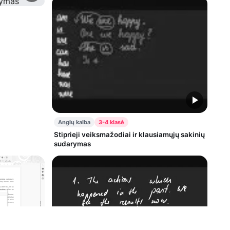
Anglų kalba
3-4 klasė
Stiprieji veiksmažodiai ir klausiamųjų sakinių
sudarymas