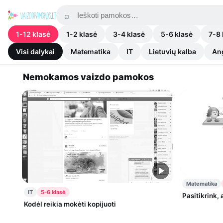
1-12 klasė
1-2 klasė
3-4 klasė
5-6 klasė
7-8 
Visi dalykai
Matematika
IT
Lietuvių kalba
An
Nemokamos vaizdo pamokos
Matematika
IT
5-6 klasė
Pasitikrink, 
Kodėl reikia mokėti kopijuoti