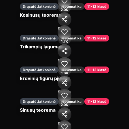
Drąsutė Jatkonienė
Matematika
11-12 klasė
2.0K
Kosinusų teorema
Įjungti
Dalintis
Drąsutė Jatkonienė
Matematika
11-12 klasė
1.7K
Trikampių lygumas
Įjungti
Dalintis
Drąsutė Jatkonienė
Matematika
11-12 klasė
1.8K
Erdvinių figūrų pjūviai
Įjungti
Dalintis
Drąsutė Jatkonienė
Matematika
11-12 klasė
2.0K
Sinusų teorema
Įjungti
Dalintis