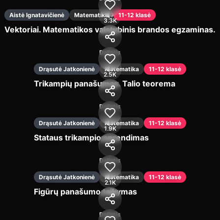
Aistė Ignatavičienė
Matematika
11-12 klasė
3.3K
Vektoriai. Matematikos valstybinis brandos egzaminas.
Įjungti
Dalintis
Drąsutė Jatkonienė
Matematika
11-12 klasė
2.5K
Trikampių panašumas. Talio teorema
Įjungti
Dalintis
Drąsutė Jatkonienė
Matematika
11-12 klasė
1.9K
Stataus trikampio sprendimas
Įjungti
Dalintis
Drąsutė Jatkonienė
Matematika
11-12 klasė
2.1K
Figūrų panašumo taikymas
Įjungti
Dalintis