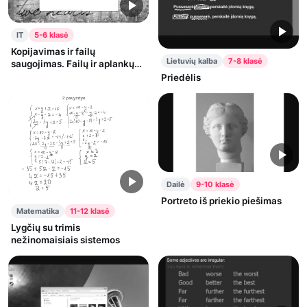
IT
5-6 klasė
Kopijavimas ir failų
Lietuvių kalba
7-8 klasė
saugojimas. Failų ir aplankų
kopijavimas. 5 dalis.
Priedėlis
Dailė
9-10 klasė
Portreto iš priekio piešimas
Matematika
11-12 klasė
Lygčių su trimis
nežinomaisiais sistemos