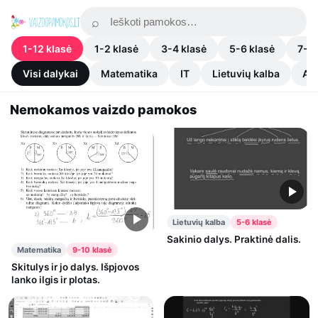
1-12 klasė
1-2 klasė
3-4 klasė
5-6 klasė
7-8 
Visi dalykai
Matematika
IT
Lietuvių kalba
An
Nemokamos vaizdo pamokos
Lietuvių kalba
5-6 klasė
Sakinio dalys. Praktinė dalis.
Matematika
9-10 klasė
Skitulys ir jo dalys. Išpjovos
lanko ilgis ir plotas.