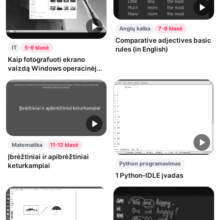
Anglų kalba
7-8 klasė
Comparative adjectives basic
IT
5-6 klasė
rules (in English)
Kaip fotografuoti ekrano
vaizdą Windows operacinėje
sistemoje
Matematika
11-12 klasė
Įbrėžtiniai ir apibrėžtiniai
Python programavimas
keturkampiai
1 Python-IDLE įvadas