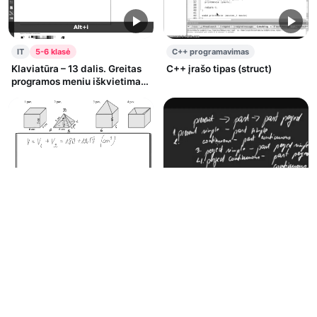
IT
5-6 klasė
C++ programavimas
Klaviatūra – 13 dalis. Greitas
C++ įrašo tipas (struct)
programos meniu iškvietimas.
6 klasei
Matematika
11-12 klasė
Anglų kalba
7-8 klasė
Sudėtingesni erdviniai kūnai
Reported speach