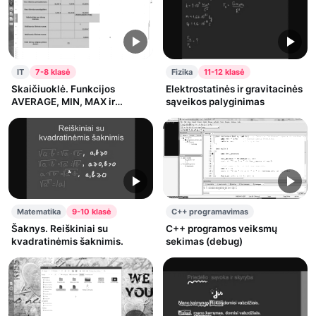
IT
7-8 klasė
Fizika
11-12 klasė
Skaičiuoklė. Funkcijos
Elektrostatinės ir gravitacinės
AVERAGE, MIN, MAX ir
sąveikos palyginimas
COUNT. 10 dalis.
Matematika
9-10 klasė
C++ programavimas
Šaknys. Reiškiniai su
C++ programos veiksmų
kvadratinėmis šaknimis.
sekimas (debug)