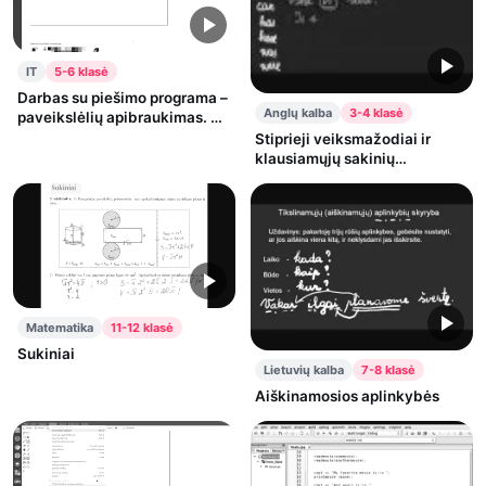
IT
5-6 klasė
Darbas su piešimo programa –
Anglų kalba
3-4 klasė
paveikslėlių apibraukimas. 5
kl.
Stiprieji veiksmažodiai ir
klausiamųjų sakinių
sudarymas
Matematika
11-12 klasė
Sukiniai
Lietuvių kalba
7-8 klasė
Aiškinamosios aplinkybės