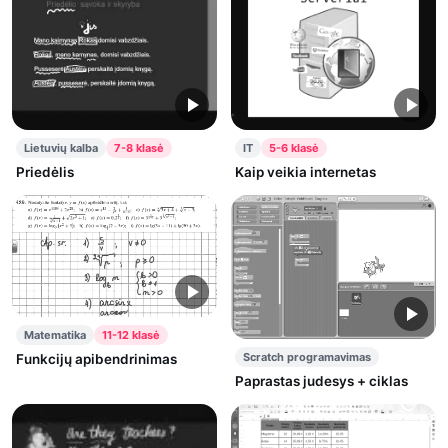
Lietuvių kalba
7-8 klasė
IT
5-6 klasė
Priedėlis
Kaip veikia internetas
Matematika
11-12 klasė
Scratch programavimas
Funkcijų apibendrinimas
Paprastas judesys + ciklas