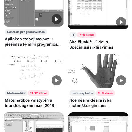
Scratch programavimas
IT
7-8 klasė
Aplinkos stebėjimo pvz. +
Skaičiuoklė. 11 dalis.
piešimas (+ mini programos
Specialusis įklijavimas
pertvarkymas)
Matematika
11-12 klasė
Lietuvių kalba
5-6 klasė
Matematikos valstybinis
Nosinės raidės rašyba
brandos egzaminas (2018)
moteriškos giminės
įvardžiuotinių formų galūnėse