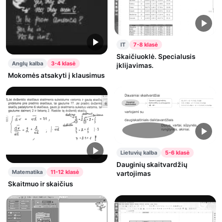
IT
7-8 klasė
Skaičiuoklė. Specialusis
Anglų kalba
3-4 klasė
įklijavimas.
Mokomės atsakyti į klausimus
Lietuvių kalba
5-6 klasė
Dauginių skaitvardžių
Matematika
11-12 klasė
vartojimas
Skaitmuo ir skaičius