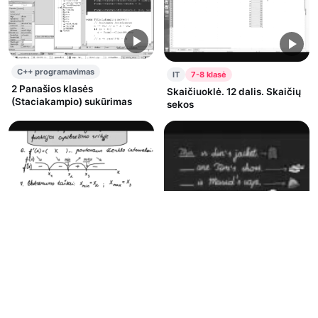
C++ programavimas
IT
7-8 klasė
2 Panašios klasės
Skaičiuoklė. 12 dalis. Skaičių
(Staciakampio) sukūrimas
sekos
Matematika
11-12 klasė
Anglų kalba
3-4 klasė
Funkcijų tyrimas
Rodomieji įvardžiai
(demonstrative pronouns)