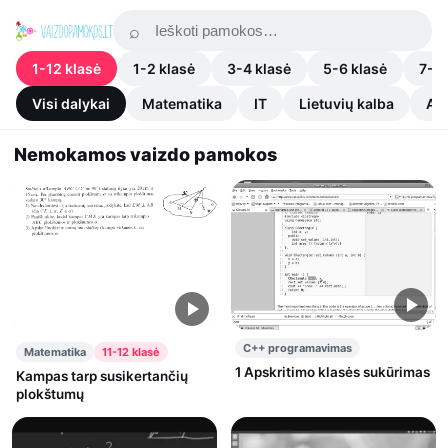
1-12 klasė
1-2 klasė
3-4 klasė
5-6 klasė
7-8 
Visi dalykai
Matematika
IT
Lietuvių kalba
An
Nemokamos vaizdo pamokos
C++ programavimas
Matematika
11-12 klasė
1 Apskritimo klasės sukūrimas
Kampas tarp susikertančių
plokštumų