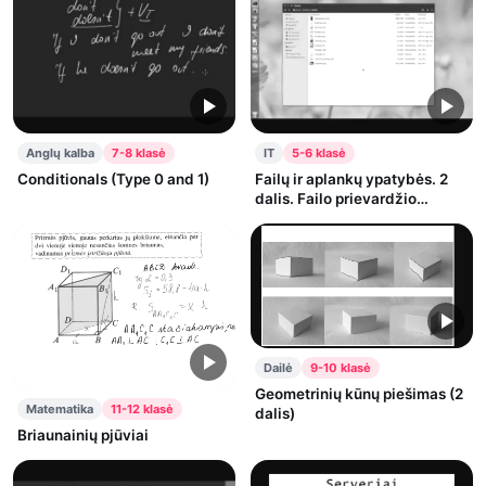
Anglų kalba
7-8 klasė
IT
5-6 klasė
Conditionals (Type 0 and 1)
Failų ir aplankų ypatybės. 2
dalis. Failo prievardžio
keitimas
Dailė
9-10 klasė
Geometrinių kūnų piešimas (2
Matematika
11-12 klasė
dalis)
Briaunainių pjūviai