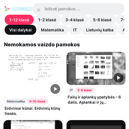
1-12 klasė
1-2 klasė
3-4 klasė
5-6 klasė
7-8 
Visi dalykai
Matematika
IT
Lietuvių kalba
An
Nemokamos vaizdo pamokos
IT
5-6 klasė
Failų ir aplankų ypatybės – 6
Matematika
9-10 klasė
dalis. Aplankai ir jų
piktogramos. 5–6 kl.
Erdviniai kūnai. Erdvinių kūnų
tiesės.