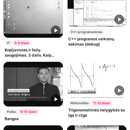
C++ programavimas
C++ programos veiksmų
IT
5-6 klasė
sekimas (debug)
Kopijavimas ir failų
saugojimas. 3 dalis. Kaip
išsaugoti failą?
Matematika
11-12 klasė
Trigonometrinės nelygybės su
Fizika
9-10 klasė
tga ir ctga
Bangos