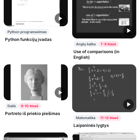
Python programavimas
Python funkcijų įvadas
Anglų kalba
7-8 klasė
Use of comparisons (in
English)
Dailė
9-10 klasė
Portreto iš priekio piešimas
Matematika
11-12 klasė
Laipsninės lygtys