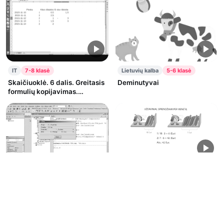
IT
7-8 klasė
Lietuvių kalba
5-6 klasė
Skaičiuoklė. 6 dalis. Greitasis
Deminutyvai
formulių kopijavimas.
Koordinatės.
Matematika
3-4 klasė
Pasitikrink, ar moki
C++ programavimas
4.1 improvizacija —
staciakampiu_masyvas