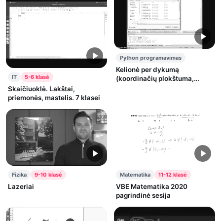
Python programavimas
Kelionė per dykumą
IT
5-6 klasė
(koordinačių plokštuma,
ciklas cikle, grafų teorija)
Skaičiuoklė. Lakštai,
priemonės, mastelis. 7 klasei
Fizika
9-10 klasė
Matematika
11-12 klasė
Lazeriai
VBE Matematika 2020
pagrindinė sesija