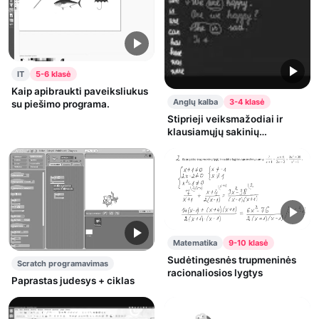
IT
5-6 klasė
Kaip apibraukti paveiksliukus
Anglų kalba
3-4 klasė
su piešimo programa.
Stiprieji veiksmažodiai ir
klausiamųjų sakinių
sudarymas
Matematika
9-10 klasė
Sudėtingesnės trupmeninės
Scratch programavimas
racionaliosios lygtys
Paprastas judesys + ciklas