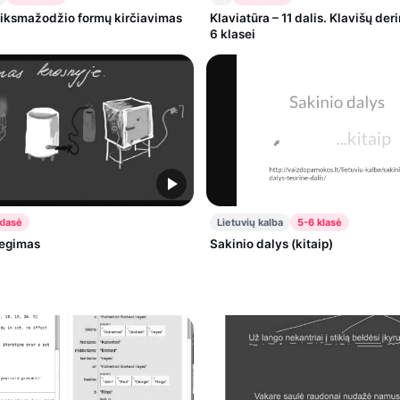
eiksmažodžio formų kirčiavimas
Klaviatūra – 11 dalis. Klavišų de
6 klasei
klasė
Lietuvių kalba
5-6 klasė
egimas
Sakinio dalys (kitaip)