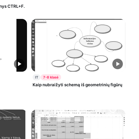
rinys CTRL+F.
IT
7-8 klasė
Kaip nubraižyti schemą iš geometrinių figūrų