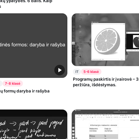
nkų ypatybės. 6 dalis. Kaip
s
IT
5-6 klasė
Programų paskirtis ir įvairovė – 3
7-8 klasė
peržiūra, išdėstymas.
ių formų daryba ir rašyba