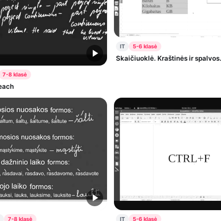
IT
5-6 klasė
Skaičiuoklė. Kraštinės ir spalvos.
7-8 klasė
each
7-8 klasė
IT
5-6 klasė