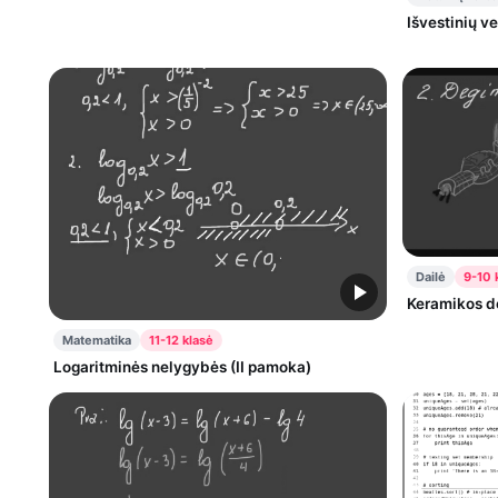
Išvestinių v
Dailė
9-10 
Keramikos d
Matematika
11-12 klasė
Logaritminės nelygybės (II pamoka)