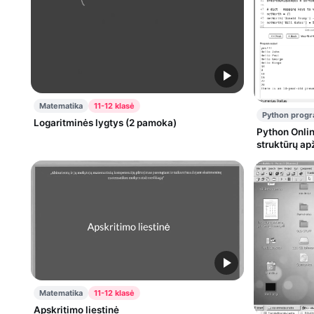
Matematika
11-12 klasė
Python prog
Logaritminės lygtys (2 pamoka)
Python Onli
struktūrų ap
Matematika
11-12 klasė
Apskritimo liestinė