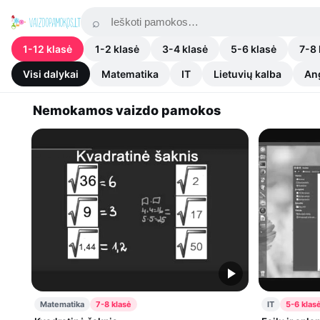
1-12 klasė
1-2 klasė
3-4 klasė
5-6 klasė
7-8 
Visi dalykai
Matematika
IT
Lietuvių kalba
An
Nemokamos vaizdo pamokos
Matematika
7-8 klasė
IT
5-6 klas