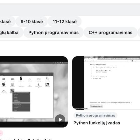
klasė
9-10 klasė
11-12 klasė
glų kalba
Python programavimas
C++ programavimas
Python programavimas
Python funkcijų įvadas
ė