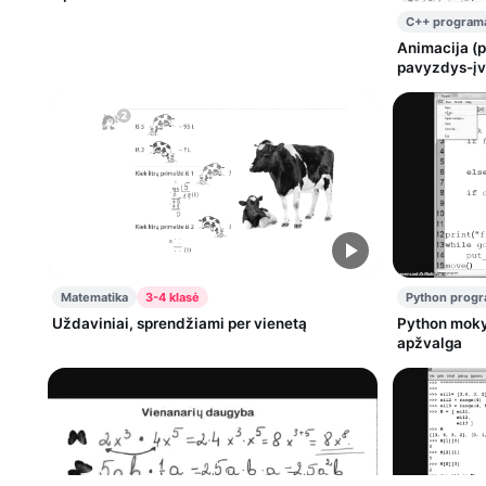
C++ program
Animacija (piešimas ant Formos) —
pavyzdys-įv
programavi
Matematika
3-4 klasė
Python prog
Uždaviniai, sprendžiami per vienetą
Python moky
apžvalga