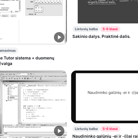
Lietuvių kalba
5-6 klasė
Sakinio dalys. Praktinė dalis.
ramavimas
ne Tutor sistema + duomenų
žvalga
Lietuvių kalba
5-6 klasė
Naudininko galūnių -ei ir -(i)ai r