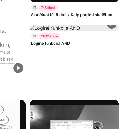
IT
7-8 klasė
Skaičiuoklė. 5 dalis. Kaip pradėti skaičiuoti
IT
11-12 klasė
Loginė funkcija AND