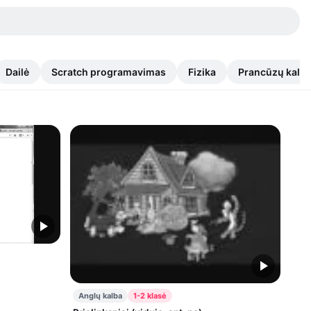
Dailė
Scratch programavimas
Fizika
Prancūzų kalb
Anglų kalba
1-2 klasė