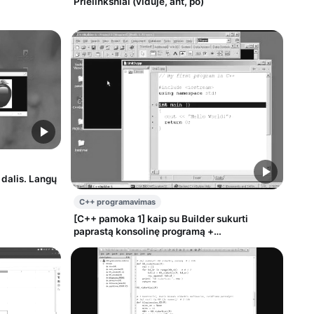
Prielinksniai (viduje, ant, po)
 dalis. Langų
C++ programavimas
[C++ pamoka 1] kaip su Builder sukurti
paprastą konsolinę programą +
cplusplus.com pamokėlės