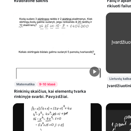
Kvadratinė šaknis
Failų ir apla
rikiuoti failu
Lietuvių kalba
Matematika
9-10 klasė
Įvardžiuotin
Rinkinių skaičius, kai elementų tvarka
rinkinyje svarbi. Pavyzdžiai.