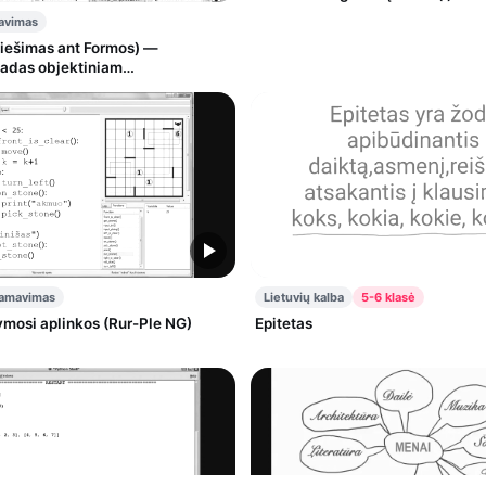
avimas
adas objektiniam
mui
ramavimas
Lietuvių kalba
5-6 klasė
mosi aplinkos (Rur-Ple NG)
Epitetas