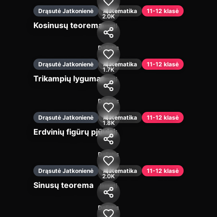
Drąsutė Jatkonienė
Matematika
11-12 klasė
2.0K
Kosinusų teorema
Įjungti
Dalintis
Drąsutė Jatkonienė
Matematika
11-12 klasė
1.7K
Trikampių lygumas
Įjungti
Dalintis
Drąsutė Jatkonienė
Matematika
11-12 klasė
1.8K
Erdvinių figūrų pjūviai
Įjungti
Dalintis
Drąsutė Jatkonienė
Matematika
11-12 klasė
2.0K
Sinusų teorema
Įjungti
Dalintis