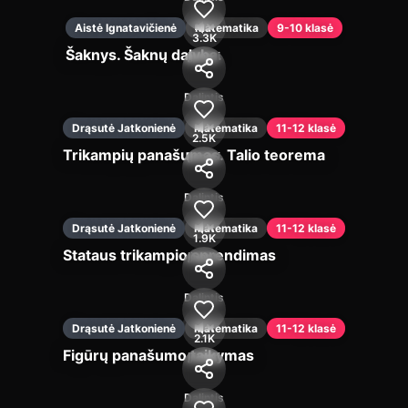
Aistė Ignatavičienė
Matematika
9-10 klasė
3.3K
Šaknys. Šaknų dalyba.
Įjungti
Dalintis
Drąsutė Jatkonienė
Matematika
11-12 klasė
2.5K
Trikampių panašumas. Talio teorema
Įjungti
Dalintis
Drąsutė Jatkonienė
Matematika
11-12 klasė
1.9K
Stataus trikampio sprendimas
Įjungti
Dalintis
Drąsutė Jatkonienė
Matematika
11-12 klasė
2.1K
Figūrų panašumo taikymas
Įjungti
Dalintis