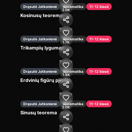
Drąsutė Jatkonienė
Matematika
11-12 klasė
2.0K
Kosinusų teorema
Įjungti
Dalintis
Drąsutė Jatkonienė
Matematika
11-12 klasė
1.7K
Trikampių lygumas
Įjungti
Dalintis
Drąsutė Jatkonienė
Matematika
11-12 klasė
1.8K
Erdvinių figūrų pjūviai
Įjungti
Dalintis
Drąsutė Jatkonienė
Matematika
11-12 klasė
2.0K
Sinusų teorema
Įjungti
Dalintis