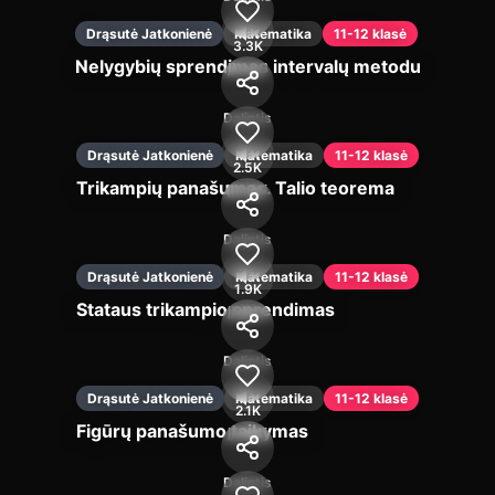
Drąsutė Jatkonienė
Matematika
11-12 klasė
3.3K
Nelygybių sprendimas intervalų metodu
Įjungti
Dalintis
Drąsutė Jatkonienė
Matematika
11-12 klasė
2.5K
Trikampių panašumas. Talio teorema
Įjungti
Dalintis
Drąsutė Jatkonienė
Matematika
11-12 klasė
1.9K
Stataus trikampio sprendimas
Įjungti
Dalintis
Drąsutė Jatkonienė
Matematika
11-12 klasė
2.1K
Figūrų panašumo taikymas
Įjungti
Dalintis