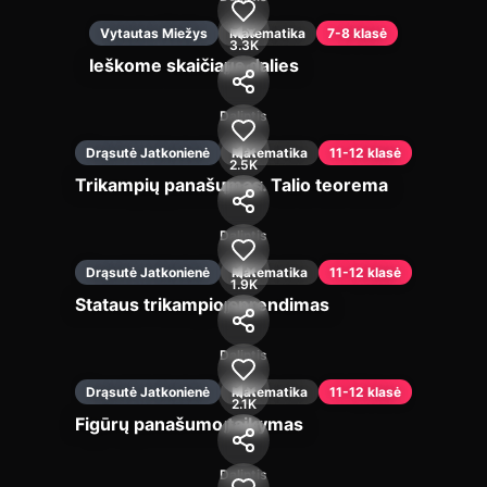
Vytautas Miežys
Matematika
7-8 klasė
3.3K
Ieškome skaičiaus dalies
Įjungti
Dalintis
Drąsutė Jatkonienė
Matematika
11-12 klasė
2.5K
Trikampių panašumas. Talio teorema
Įjungti
Dalintis
Drąsutė Jatkonienė
Matematika
11-12 klasė
1.9K
Stataus trikampio sprendimas
Įjungti
Dalintis
Drąsutė Jatkonienė
Matematika
11-12 klasė
2.1K
Figūrų panašumo taikymas
Įjungti
Dalintis