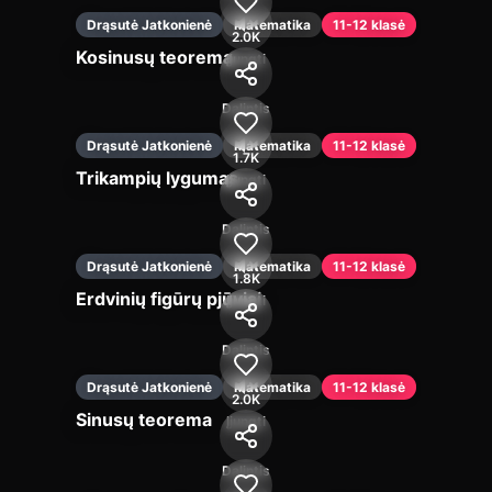
Drąsutė Jatkonienė
Matematika
11-12 klasė
2.0K
Kosinusų teorema
Įjungti
Dalintis
Drąsutė Jatkonienė
Matematika
11-12 klasė
1.7K
Trikampių lygumas
Įjungti
Dalintis
Drąsutė Jatkonienė
Matematika
11-12 klasė
1.8K
Erdvinių figūrų pjūviai
Įjungti
Dalintis
Drąsutė Jatkonienė
Matematika
11-12 klasė
2.0K
Sinusų teorema
Įjungti
Dalintis