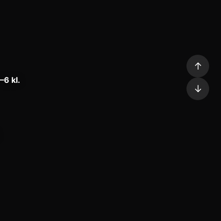
↑
–6 kl.
↓