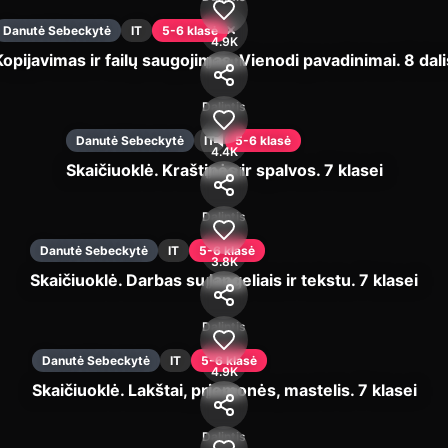
Danutė Sebeckytė
IT
5-6 klasė
4.9K
Kopijavimas ir failų saugojimas. Vienodi pavadinimai. 8 dali
Įjungti
Dalintis
Danutė Sebeckytė
IT
5-6 klasė
4.4K
Skaičiuoklė. Kraštinės ir spalvos. 7 klasei
Įjungti
Dalintis
Danutė Sebeckytė
IT
5-6 klasė
3.8K
Skaičiuoklė. Darbas su langeliais ir tekstu. 7 klasei
Įjungti
Dalintis
Danutė Sebeckytė
IT
5-6 klasė
4.9K
Skaičiuoklė. Lakštai, priemonės, mastelis. 7 klasei
Įjungti
Dalintis