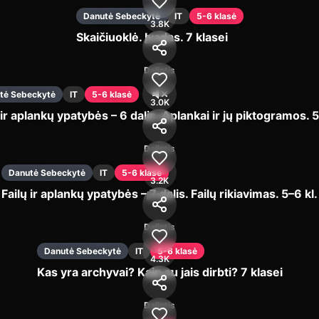
Danutė Sebeckytė
IT
5-6 klasė
3.8K
Skaičiuoklė. Įvadas. 7 klasei
Įjungti
Dalintis
tė Sebeckytė
IT
5-6 klasė
3.0K
 ir aplankų ypatybės – 6 dalis. Aplankai ir jų piktogramos. 5
Įjungti
Dalintis
Danutė Sebeckytė
IT
5-6 klasė
3.2K
Failų ir aplankų ypatybės – 7 dalis. Failų rikiavimas. 5–6 kl.
Įjungti
Dalintis
Danutė Sebeckytė
IT
5-6 klasė
4.3K
Kas yra archyvai? Kaip su jais dirbti? 7 klasei
Įjungti
Dalintis