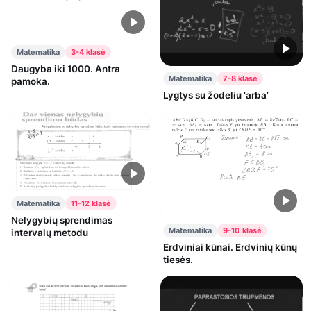
Matematika
3-4 klasė
Daugyba iki 1000. Antra
Matematika
7-8 klasė
pamoka.
Lygtys su žodeliu ‘arba’
Matematika
11-12 klasė
Nelygybių sprendimas
Matematika
9-10 klasė
intervalų metodu
Erdviniai kūnai. Erdvinių kūnų
tiesės.