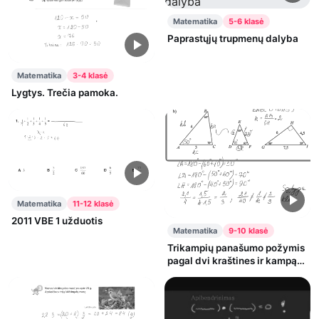
Matematika
5-6 klasė
Paprastųjų trupmenų dalyba
Matematika
3-4 klasė
Lygtys. Trečia pamoka.
Matematika
11-12 klasė
2011 VBE 1 užduotis
Matematika
9-10 klasė
Trikampių panašumo požymis
pagal dvi kraštines ir kampą
tarp jų. Trikampiai.