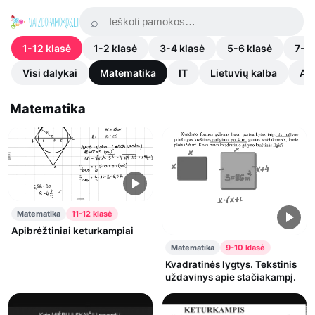
1-12 klasė
1-2 klasė
3-4 klasė
5-6 klasė
7-8 
Visi dalykai
Matematika
IT
Lietuvių kalba
An
Matematika
Matematika
11-12 klasė
Apibrėžtiniai keturkampiai
Matematika
9-10 klasė
Kvadratinės lygtys. Tekstinis
uždavinys apie stačiakampį.