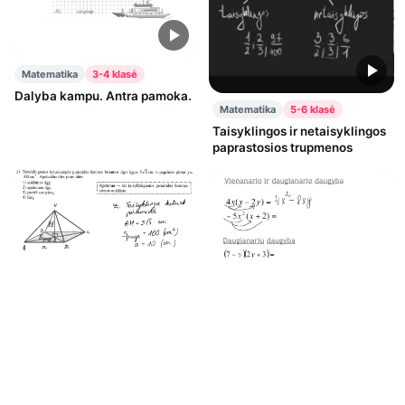
Matematika
3-4 klasė
Dalyba kampu. Antra pamoka.
Matematika
5-6 klasė
Taisyklingos ir netaisyklingos
paprastosios trupmenos
Matematika
11-12 klasė
Matematika
9-10 klasė
Briaunainiai
Sveikųjų reiškinių pertvarkiai.
Teorija su pavyzdžiais.