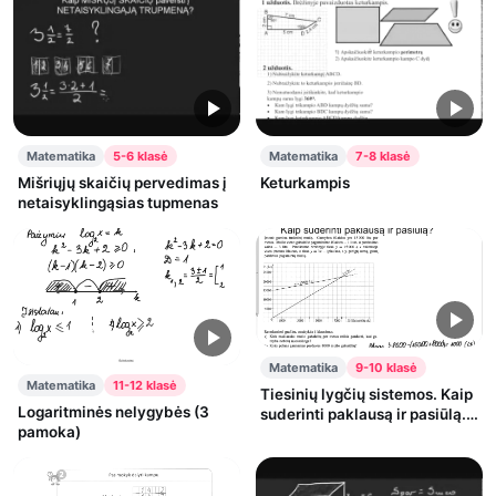
Matematika
5-6 klasė
Matematika
7-8 klasė
Mišriųjų skaičių pervedimas į
Keturkampis
netaisyklingąsias tupmenas
Matematika
9-10 klasė
Matematika
11-12 klasė
Tiesinių lygčių sistemos. Kaip
Logaritminės nelygybės (3
suderinti paklausą ir pasiūlą.
pamoka)
(6)