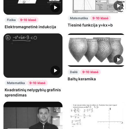
Matematika
9-10 klasė
Fizika
9-10 klasė
Tiesinė funkcija y=kx+b
Elektromagnetinė indukcija
Dailė
9-10 klasė
Baltų keramika
Matematika
9-10 klasė
Kvadratinių nelygybių grafinis
sprendimas