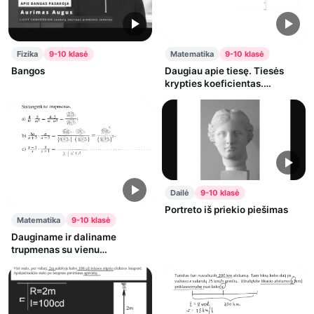
Fizika
9-10 klasė
Matematika
9-10 klasė
Bangos
Daugiau apie tiesę. Tiesės
krypties koeficientas.
Pavyzdys #1
Dailė
9-10 klasė
Portreto iš priekio piešimas
Matematika
9-10 klasė
Dauginame ir daliname
trupmenas su vienu
kintamuoju.