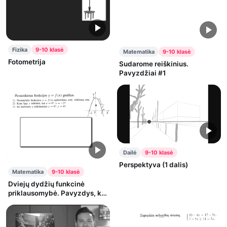
Fizika
9-10 klasė
Matematika
9-10 klasė
Fotometrija
Sudarome reiškinius.
Pavyzdžiai #1
Dailė
9-10 klasė
Perspektyva (1 dalis)
Matematika
9-10 klasė
Dviejų dydžių funkcinė
priklausomybė. Pavyzdys, kai
funkcija išreikšta grafiku.