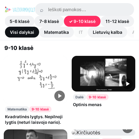
5-6 klasė
7-8 klasė
9-10 klasė
11-12 klasė
Visi dalykai
Matematika
IT
Lietuvių kalba
An
9-10 klasė
Dailė
9-10 klasė
Optinis menas
Matematika
9-10 klasė
Kvadratinės lygtys. Nepilnoji
lygtis (neturi laisvojo nario).