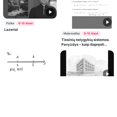
Fizika
9-10 klasė
Lazeriai
Matematika
9-10 klasė
Tiesinių nelygybių sistemos.
Pavyzdys – kaip išspręsti
sistemą.
Dailė
9-10 klasė
Perspektyva (2 dalis)
Matematika
9-10 klasė
Atstumas tarp skaičių tiesės
taškų