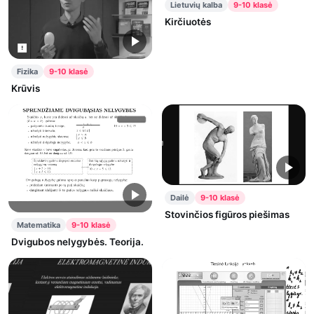
Lietuvių kalba
9-10 klasė
Kirčiuotės
Fizika
9-10 klasė
Krūvis
Dailė
9-10 klasė
Stovinčios figūros piešimas
Matematika
9-10 klasė
Dvigubos nelygybės. Teorija.