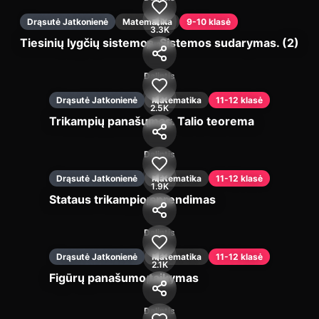
Drąsutė Jatkonienė
Matematika
9-10 klasė
3.3K
Tiesinių lygčių sistemos. Sistemos sudarymas. (2)
Įjungti
Dalintis
Drąsutė Jatkonienė
Matematika
11-12 klasė
2.5K
Trikampių panašumas. Talio teorema
Įjungti
Dalintis
Drąsutė Jatkonienė
Matematika
11-12 klasė
1.9K
Stataus trikampio sprendimas
Įjungti
Dalintis
Drąsutė Jatkonienė
Matematika
11-12 klasė
2.1K
Figūrų panašumo taikymas
Įjungti
Dalintis