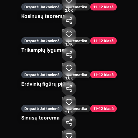
Drąsutė Jatkonienė
Matematika
11-12 klasė
2.0K
Kosinusų teorema
Įjungti
Dalintis
Drąsutė Jatkonienė
Matematika
11-12 klasė
1.7K
Trikampių lygumas
Įjungti
Dalintis
Drąsutė Jatkonienė
Matematika
11-12 klasė
1.8K
Erdvinių figūrų pjūviai
Įjungti
Dalintis
Drąsutė Jatkonienė
Matematika
11-12 klasė
2.0K
Sinusų teorema
Įjungti
Dalintis