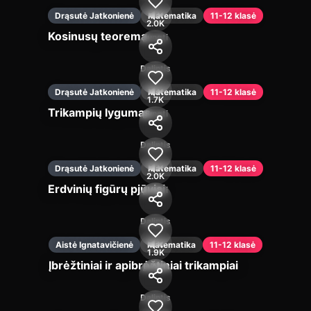
Drąsutė Jatkonienė
Matematika
11-12 klasė
2.0K
Kosinusų teorema
Įjungti
Dalintis
Drąsutė Jatkonienė
Matematika
11-12 klasė
1.7K
Trikampių lygumas
Įjungti
Dalintis
Drąsutė Jatkonienė
Matematika
11-12 klasė
2.0K
Erdvinių figūrų pjūviai
Įjungti
Dalintis
Aistė Ignatavičienė
Matematika
11-12 klasė
1.9K
Įbrėžtiniai ir apibrėžtiniai trikampiai
Įjungti
Dalintis