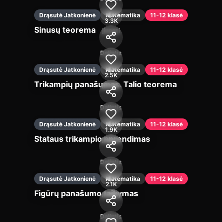
Drąsutė Jatkonienė
Matematika
11-12 klasė
3.3K
Sinusų teorema
Įjungti
Dalintis
Drąsutė Jatkonienė
Matematika
11-12 klasė
2.5K
Trikampių panašumas. Talio teorema
Įjungti
Dalintis
Drąsutė Jatkonienė
Matematika
11-12 klasė
1.9K
Stataus trikampio sprendimas
Įjungti
Dalintis
Drąsutė Jatkonienė
Matematika
11-12 klasė
2.1K
Figūrų panašumo taikymas
Įjungti
Dalintis