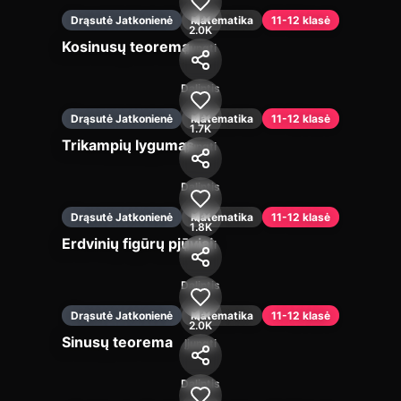
Drąsutė Jatkonienė
Matematika
11-12 klasė
2.0K
Kosinusų teorema
Įjungti
Dalintis
Drąsutė Jatkonienė
Matematika
11-12 klasė
1.7K
Trikampių lygumas
Įjungti
Dalintis
Drąsutė Jatkonienė
Matematika
11-12 klasė
1.8K
Erdvinių figūrų pjūviai
Įjungti
Dalintis
Drąsutė Jatkonienė
Matematika
11-12 klasė
2.0K
Sinusų teorema
Įjungti
Dalintis