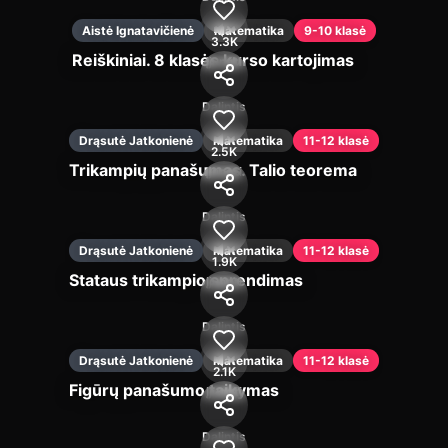
Aistė Ignatavičienė
Matematika
9-10 klasė
3.3K
Reiškiniai. 8 klasės kurso kartojimas
Įjungti
Dalintis
Drąsutė Jatkonienė
Matematika
11-12 klasė
2.5K
Trikampių panašumas. Talio teorema
Įjungti
Dalintis
Drąsutė Jatkonienė
Matematika
11-12 klasė
1.9K
Stataus trikampio sprendimas
Įjungti
Dalintis
Drąsutė Jatkonienė
Matematika
11-12 klasė
2.1K
Figūrų panašumo taikymas
Įjungti
Dalintis