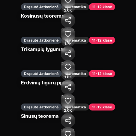
Drąsutė Jatkonienė
Matematika
11-12 klasė
2.0K
Kosinusų teorema
Įjungti
Dalintis
Drąsutė Jatkonienė
Matematika
11-12 klasė
1.7K
Trikampių lygumas
Įjungti
Dalintis
Drąsutė Jatkonienė
Matematika
11-12 klasė
1.8K
Erdvinių figūrų pjūviai
Įjungti
Dalintis
Drąsutė Jatkonienė
Matematika
11-12 klasė
2.0K
Sinusų teorema
Įjungti
Dalintis