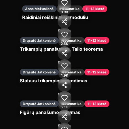
Anna Mažuolienė
Matematika
11-12 klasė
3.3K
Raidiniai reiškiniai su moduliu
Įjungti
Dalintis
Drąsutė Jatkonienė
Matematika
11-12 klasė
2.5K
Trikampių panašumas. Talio teorema
Įjungti
Dalintis
Drąsutė Jatkonienė
Matematika
11-12 klasė
1.9K
Stataus trikampio sprendimas
Įjungti
Dalintis
Drąsutė Jatkonienė
Matematika
11-12 klasė
2.1K
Figūrų panašumo taikymas
Įjungti
Dalintis