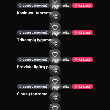
Drąsutė Jatkonienė
Matematika
11-12 klasė
2.0K
Kosinusų teorema
Įjungti
Dalintis
Drąsutė Jatkonienė
Matematika
11-12 klasė
1.7K
Trikampių lygumas
Įjungti
Dalintis
Drąsutė Jatkonienė
Matematika
11-12 klasė
1.8K
Erdvinių figūrų pjūviai
Įjungti
Dalintis
Drąsutė Jatkonienė
Matematika
11-12 klasė
2.0K
Sinusų teorema
Įjungti
Dalintis