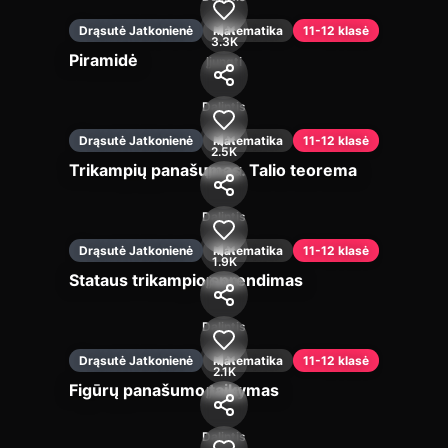
Drąsutė Jatkonienė
Matematika
11-12 klasė
3.3K
Piramidė
Įjungti
Dalintis
Drąsutė Jatkonienė
Matematika
11-12 klasė
2.5K
Trikampių panašumas. Talio teorema
Įjungti
Dalintis
Drąsutė Jatkonienė
Matematika
11-12 klasė
1.9K
Stataus trikampio sprendimas
Įjungti
Dalintis
Drąsutė Jatkonienė
Matematika
11-12 klasė
2.1K
Figūrų panašumo taikymas
Įjungti
Dalintis