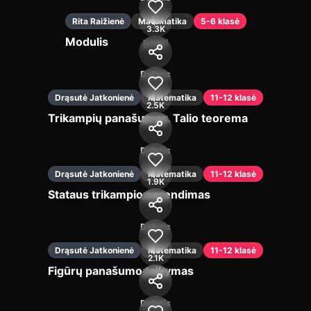
Rita Raižienė
Matematika
5-6 klasė
3.3K
Modulis
Įjungti
Dalintis
Drąsutė Jatkonienė
Matematika
11-12 klasė
2.5K
Trikampių panašumas. Talio teorema
Įjungti
Dalintis
Drąsutė Jatkonienė
Matematika
11-12 klasė
1.9K
Stataus trikampio sprendimas
Įjungti
Dalintis
Drąsutė Jatkonienė
Matematika
11-12 klasė
2.1K
Figūrų panašumo taikymas
Įjungti
Dalintis