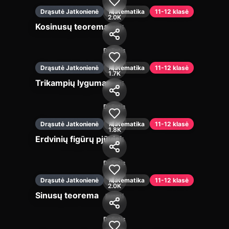
Drąsutė Jatkonienė
Matematika
11-12 klasė
2.0K
Kosinusų teorema
Įjungti
Dalintis
Drąsutė Jatkonienė
Matematika
11-12 klasė
1.7K
Trikampių lygumas
Įjungti
Dalintis
Drąsutė Jatkonienė
Matematika
11-12 klasė
1.8K
Erdvinių figūrų pjūviai
Įjungti
Dalintis
Drąsutė Jatkonienė
Matematika
11-12 klasė
2.0K
Sinusų teorema
Įjungti
Dalintis