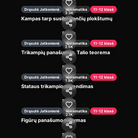
Drąsutė Jatkonienė
Matematika
11-12 klasė
3.3K
Kampas tarp susikertančių plokštumų
Įjungti
Dalintis
Drąsutė Jatkonienė
Matematika
11-12 klasė
2.5K
Trikampių panašumas. Talio teorema
Įjungti
Dalintis
Drąsutė Jatkonienė
Matematika
11-12 klasė
1.9K
Stataus trikampio sprendimas
Įjungti
Dalintis
Drąsutė Jatkonienė
Matematika
11-12 klasė
2.1K
Figūrų panašumo taikymas
Įjungti
Dalintis