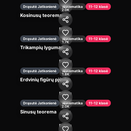
Drąsutė Jatkonienė
Matematika
11-12 klasė
2.0K
Kosinusų teorema
Įjungti
Dalintis
Drąsutė Jatkonienė
Matematika
11-12 klasė
1.7K
Trikampių lygumas
Įjungti
Dalintis
Drąsutė Jatkonienė
Matematika
11-12 klasė
1.8K
Erdvinių figūrų pjūviai
Įjungti
Dalintis
Drąsutė Jatkonienė
Matematika
11-12 klasė
2.0K
Sinusų teorema
Įjungti
Dalintis