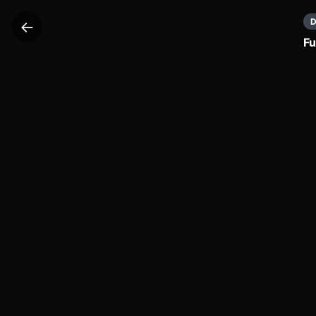
D
←
Fu