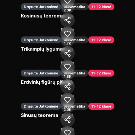
Drąsutė Jatkonienė
Matematika
11-12 klasė
2.0K
Kosinusų teorema
Įjungti
Dalintis
Drąsutė Jatkonienė
Matematika
11-12 klasė
1.7K
Trikampių lygumas
Įjungti
Dalintis
Drąsutė Jatkonienė
Matematika
11-12 klasė
1.8K
Erdvinių figūrų pjūviai
Įjungti
Dalintis
Drąsutė Jatkonienė
Matematika
11-12 klasė
2.0K
Sinusų teorema
Įjungti
Dalintis