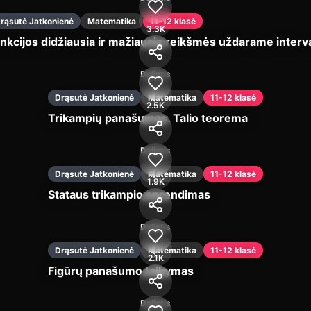
rąsutė Jatkonienė
Matematika
11-12 klasė
3.3K
nkcijos didžiausia ir mažiausia reikšmės uždarame interv
Įjungti
Dalintis
Drąsutė Jatkonienė
Matematika
11-12 klasė
2.5K
Trikampių panašumas. Talio teorema
Įjungti
Dalintis
Drąsutė Jatkonienė
Matematika
11-12 klasė
1.9K
Stataus trikampio sprendimas
Įjungti
Dalintis
Drąsutė Jatkonienė
Matematika
11-12 klasė
2.1K
Figūrų panašumo taikymas
Įjungti
Dalintis