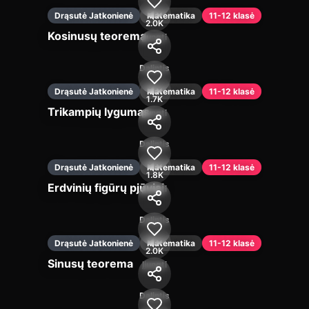
Drąsutė Jatkonienė
Matematika
11-12 klasė
2.0K
Kosinusų teorema
Įjungti
Dalintis
Drąsutė Jatkonienė
Matematika
11-12 klasė
1.7K
Trikampių lygumas
Įjungti
Dalintis
Drąsutė Jatkonienė
Matematika
11-12 klasė
1.8K
Erdvinių figūrų pjūviai
Įjungti
Dalintis
Drąsutė Jatkonienė
Matematika
11-12 klasė
2.0K
Sinusų teorema
Įjungti
Dalintis