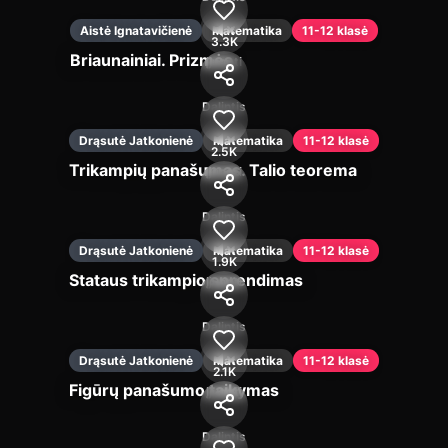
Aistė Ignatavičienė
Matematika
11-12 klasė
3.3K
Briaunainiai. Prizmės
Įjungti
Dalintis
Drąsutė Jatkonienė
Matematika
11-12 klasė
2.5K
Trikampių panašumas. Talio teorema
Įjungti
Dalintis
Drąsutė Jatkonienė
Matematika
11-12 klasė
1.9K
Stataus trikampio sprendimas
Įjungti
Dalintis
Drąsutė Jatkonienė
Matematika
11-12 klasė
2.1K
Figūrų panašumo taikymas
Įjungti
Dalintis