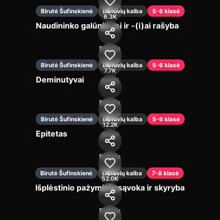
Birutė Šufinskienė
Lietuvių kalba
5-6 klasė
6.3K
Naudininko galūnių -ei ir -(i)ai rašyba
Įjungti
Dalintis
Birutė Šufinskienė
Lietuvių kalba
5-6 klasė
7.7K
Deminutyvai
Įjungti
Dalintis
Birutė Šufinskienė
Lietuvių kalba
5-6 klasė
12.2K
Epitetas
Įjungti
Dalintis
Birutė Šufinskienė
Lietuvių kalba
7-8 klasė
52.0K
Išplėstinio pażyminio sąvoka ir skyryba
Įjungti
Dalintis