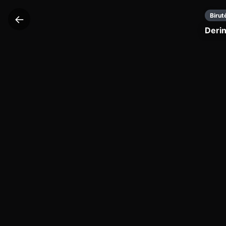
Birut
←
Derin