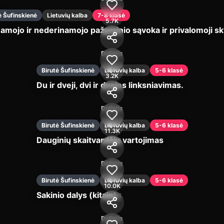
ė Šufinskienė
Lietuvių kalba
7-8 klasė
5.7K
amojo ir nederinamojo pažyminio sąvoka ir privalomoji s
Įjungti
Dalintis
Birutė Šufinskienė
Lietuvių kalba
5-6 klasė
3.2K
Du ir dveji, dvi ir dvejos linksniavimas.
Įjungti
Dalintis
Birutė Šufinskienė
Lietuvių kalba
5-6 klasė
11.3K
Dauginių skaitvardžių vartojimas
Įjungti
Dalintis
Birutė Šufinskienė
Lietuvių kalba
5-6 klasė
10.0K
Sakinio dalys (kitaip)
Įjungti
Dalintis