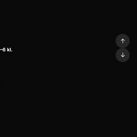
↑
–6 kl.
↓