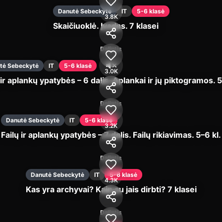
Danutė Sebeckytė
IT
5-6 klasė
3.8K
Skaičiuoklė. Įvadas. 7 klasei
Įjungti
Dalintis
tė Sebeckytė
IT
5-6 klasė
3.0K
 ir aplankų ypatybės – 6 dalis. Aplankai ir jų piktogramos. 5
Įjungti
Dalintis
Danutė Sebeckytė
IT
5-6 klasė
3.2K
Failų ir aplankų ypatybės – 7 dalis. Failų rikiavimas. 5–6 kl.
Įjungti
Dalintis
Danutė Sebeckytė
IT
5-6 klasė
4.3K
Kas yra archyvai? Kaip su jais dirbti? 7 klasei
Įjungti
Dalintis