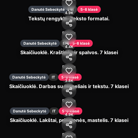
Danutė Sebeckytė
IT
5-6 klasė
4.9K
Tekstų rengyklė. Teksto formatai.
Įjungti
Dalintis
Danutė Sebeckytė
IT
5-6 klasė
4.4K
Skaičiuoklė. Kraštinės ir spalvos. 7 klasei
Įjungti
Dalintis
Danutė Sebeckytė
IT
5-6 klasė
3.8K
Skaičiuoklė. Darbas su langeliais ir tekstu. 7 klasei
Įjungti
Dalintis
Danutė Sebeckytė
IT
5-6 klasė
4.9K
Skaičiuoklė. Lakštai, priemonės, mastelis. 7 klasei
Įjungti
Dalintis