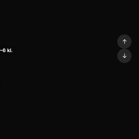
↑
–6 kl.
↓