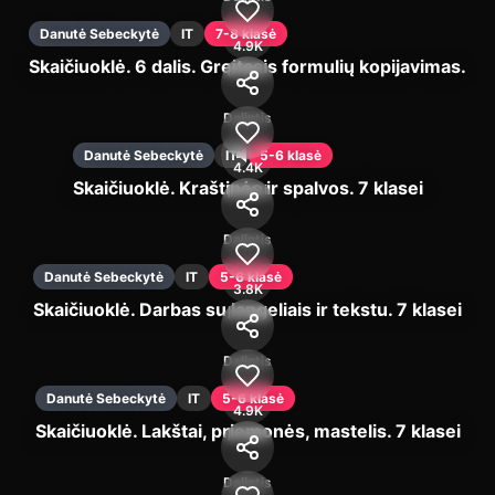
Danutė Sebeckytė
IT
7-8 klasė
4.9K
Skaičiuoklė. 6 dalis. Greitasis formulių kopijavimas.
Įjungti
Dalintis
Danutė Sebeckytė
IT
5-6 klasė
4.4K
Skaičiuoklė. Kraštinės ir spalvos. 7 klasei
Įjungti
Dalintis
Danutė Sebeckytė
IT
5-6 klasė
3.8K
Skaičiuoklė. Darbas su langeliais ir tekstu. 7 klasei
Įjungti
Dalintis
Danutė Sebeckytė
IT
5-6 klasė
4.9K
Skaičiuoklė. Lakštai, priemonės, mastelis. 7 klasei
Įjungti
Dalintis