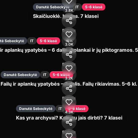
Danutė Sebeckytė
IT
5-6 klasė
3.8K
Skaičiuoklė. Įvadas. 7 klasei
Įjungti
Dalintis
tė Sebeckytė
IT
5-6 klasė
3.0K
 ir aplankų ypatybės – 6 dalis. Aplankai ir jų piktogramos. 5
Įjungti
Dalintis
Danutė Sebeckytė
IT
5-6 klasė
3.2K
Failų ir aplankų ypatybės – 7 dalis. Failų rikiavimas. 5–6 kl.
Įjungti
Dalintis
Danutė Sebeckytė
IT
5-6 klasė
4.3K
Kas yra archyvai? Kaip su jais dirbti? 7 klasei
Įjungti
Dalintis