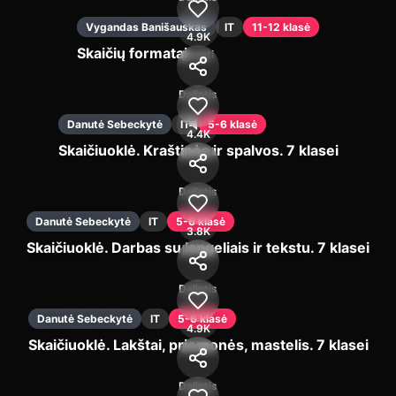
Vygandas Banišauskas
IT
11-12 klasė
4.9K
Skaičių formatai
Įjungti
Dalintis
Danutė Sebeckytė
IT
5-6 klasė
4.4K
Skaičiuoklė. Kraštinės ir spalvos. 7 klasei
Įjungti
Dalintis
Danutė Sebeckytė
IT
5-6 klasė
3.8K
Skaičiuoklė. Darbas su langeliais ir tekstu. 7 klasei
Įjungti
Dalintis
Danutė Sebeckytė
IT
5-6 klasė
4.9K
Skaičiuoklė. Lakštai, priemonės, mastelis. 7 klasei
Įjungti
Dalintis