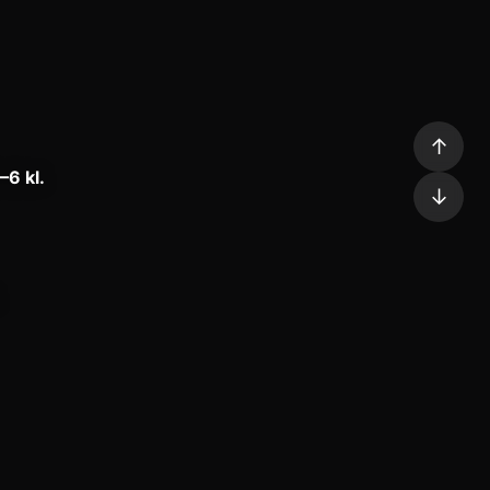
↑
–6 kl.
↓