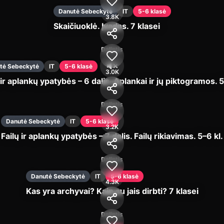
Danutė Sebeckytė
IT
5-6 klasė
3.8K
Skaičiuoklė. Įvadas. 7 klasei
Įjungti
Dalintis
tė Sebeckytė
IT
5-6 klasė
3.0K
 ir aplankų ypatybės – 6 dalis. Aplankai ir jų piktogramos. 5
Įjungti
Dalintis
Danutė Sebeckytė
IT
5-6 klasė
3.2K
Failų ir aplankų ypatybės – 7 dalis. Failų rikiavimas. 5–6 kl.
Įjungti
Dalintis
Danutė Sebeckytė
IT
5-6 klasė
4.3K
Kas yra archyvai? Kaip su jais dirbti? 7 klasei
Įjungti
Dalintis